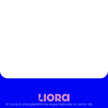
Atendimento
Atendimento rápido e 
simplificado
Tire suas dúvidas sobre a conta 
com a praticidade do chat, quando 
quiser.
A Liora é uma plataforma especializada no setor de 