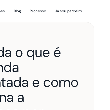
ões
Blog
Processo
Ja sou parceiro
a o que é 
da 
tada e como 
na a 