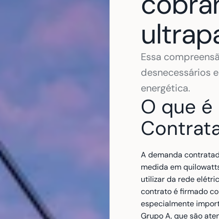
cobran
ultra
Essa compreensão
desnecessários e 
energética.
O que é
Contrat
A demanda contratada
medida em quilowatts
utilizar da rede elét
contrato é firmado com
especialmente import
Grupo A, que são aten