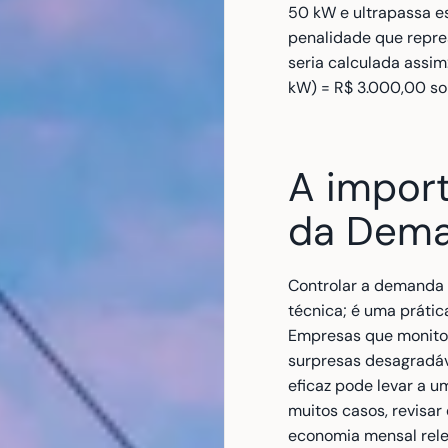
50 kW e ultrapassa e
penalidade que repres
seria calculada assim
kW) = R$ 3.000,00 so
A import
da Dema
Controlar a demanda 
técnica; é uma prática
Empresas que monito
surpresas desagradáve
eficaz pode levar a um
muitos casos, revisar
economia mensal rele