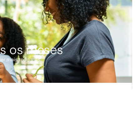
os os meses
der mais todo mês.