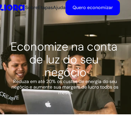
Sobre
Etapas
Ajuda
Quero economizar
Economize na conta 
de luz do seu 
negócio
Reduza em até 20% os custos de energia do seu 
negócio e aumente sua margem de lucro todos os 
meses.